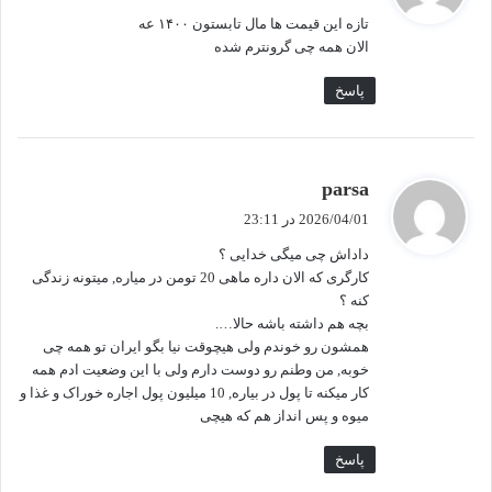
ت
تازه این قیمت ها مال تابستون ۱۴۰۰ عه
:
الان همه چی گرونترم شده
پاسخ
گ
parsa
ف
2026/04/01 در 23:11
ت
داداش چی میگی خدایی ؟
:
کارگری که الان داره ماهی 20 تومن در میاره, میتونه زندگی
کنه ؟
بچه هم داشته باشه حالا….
همشون رو خوندم ولی هیچوقت نیا بگو ایران تو همه چی
خوبه, من وطنم رو دوست دارم ولی با این وضعیت ادم همه
کار میکنه تا پول در بیاره, 10 میلیون پول اجاره خوراک و غذا و
میوه و پس انداز هم که هیچی
پاسخ