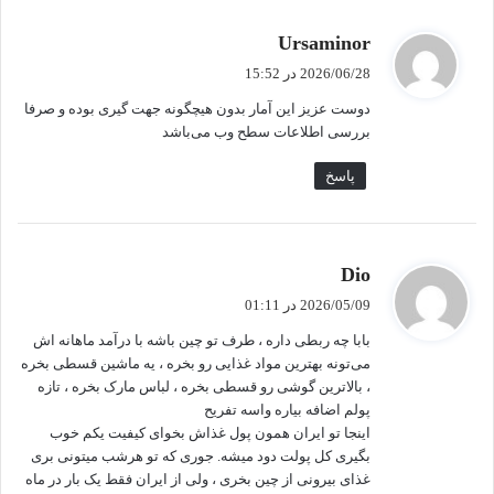
گ
Ursaminor
ف
2026/06/28 در 15:52
ت
دوست عزیز این آمار بدون هیچگونه جهت گیری بوده و صرفا
:
بررسی اطلاعات سطح وب می‌باشد
پاسخ
گ
Dio
ف
2026/05/09 در 01:11
ت
بابا چه ربطی داره ، طرف تو چین باشه با درآمد ماهانه اش
:
می‌تونه بهترین مواد غذایی رو بخره ، یه ماشین قسطی بخره
، بالاترین گوشی رو قسطی بخره ، لباس مارک بخره ، تازه
پولم اضافه بیاره واسه تفریح
اینجا تو ایران همون پول غذاش بخوای کیفیت یکم خوب
بگیری کل پولت دود میشه. جوری که تو هرشب میتونی بری
غذای بیرونی از چین بخری ، ولی از ایران فقط یک بار در ماه