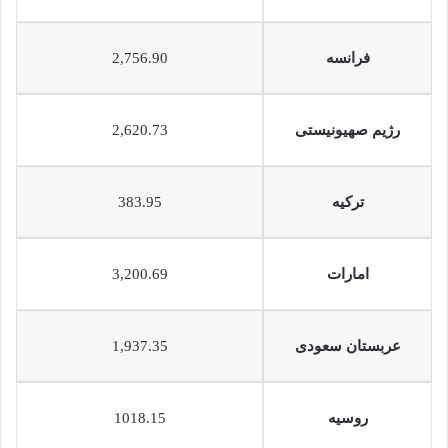
فرانسه
2,756.90
رژیم صهیونیستی
2,620.73
ترکیه
383.95
امارات
3,200.69
عربستان سعودی
1,937.35
روسیه
1018.15