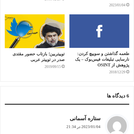
2023/01/04
طعمه گذاشتن و سوییچ کردن:
توییتربین؛ بازتاب حضور مقتدی
نارسایی تبلیغات فیس‌بوک – یک
صدر در توییتر عربی
پژوهش از OSINT
2019/09/15
2018/12/29
‫6 دیدگاه ها
گ
ستاره آسمانی
ف
2023/01/04 در 21:34
ت