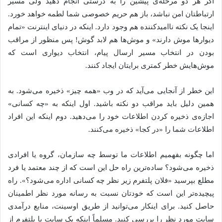
اگر هر دو مرحله‌ی پیشین را به درستی انجام دهید ولی مسیر
ارتباطتان امن نباشد، باز هم حریم خصوصی شما لطمه خواهد خورد.
اینجا یک نکته ناامید‌کننده هم وجود دارد. اینکه در دنیای اینترنت «تمام
دیوارها موش دارند» و موش‌ها هم لابد گوش! پس منظور از مراقب
بودن در انتخاب مسیر ارسال پیام، انتخاب دیواری است که
موش‌هایش خطر کمتری برایتان ایجاد کنند.
این خطر از آنجایی می‌آید که در وب «همه چیز» ذخیره می‌شود. به
همین دلیل باید مراقب دو نکته باشید. اول اینکه به «چه کسانی»
اجازه‌ی ذخیره کردن اطلاعات خود را می‌دهید. دوم اینکه این افراد
اطلاعات شما را «در کجا» ذخیره می‌کنند.
اما چگونه بفهمیم اطلاعات ما توسط چه سازمان، گروه یا افرادی
ذخیره می‌شود؟ ساده‌ترین راه حل این است که از چند معتمد یا فرد
مطلع بپرسید «فلان پلتفرم زیر نظر چه کسانی اداره می‌شود؟». راه
پیچیده‌تر این است که خودتان نسبت به رسانه مورد نظر اطمینان
حاصل کنید. برای اینکار می‌توانید از طریق اوسینت، منابع درآمدی
سایت مورد نظر را بررسی کنید. مسلماً اینکه یک سایت یا پلتفرم از