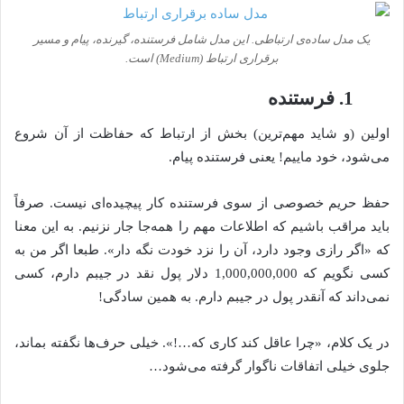
یک مدل ساده‌ی ارتباطی. این مدل شامل فرستنده، گیرنده، پیام و مسیر
برقراری ارتباط (Medium) است.
1. فرستنده
اولین (و شاید مهم‌ترین) بخش از ارتباط که حفاظت از آن شروع
می‌شود، خود ماییم! یعنی فرستنده پیام.
حفظ حریم خصوصی از سوی فرستنده کار پیچیده‌ای نیست. صرفاً
باید مراقب باشیم که اطلاعات مهم را همه‌جا جار نزنیم. به این معنا
که «اگر رازی وجود دارد، آن را نزد خودت نگه دار». طبعا اگر من به
کسی نگویم که 1,000,000,000 دلار پول نقد در جیبم دارم، کسی
نمی‌داند که آنقدر پول در جیبم دارم. به همین سادگی!
در یک کلام، «چرا عاقل کند کاری که…!». خیلی حرف‌ها نگفته بماند،
جلوی خیلی اتفاقات ناگوار گرفته می‌شود…