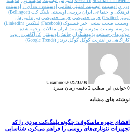
Socَiaَََl Media
Research
آموزش اوسینت
اندیشه ورز
اندیشه
ورزان
اوسینت
اوسینت امنیتی نظامی
اوسینت دات آی آر
اوسینت
فرهنگی و اجتماعی
ایران
بررسی اوسینتی
بلینگ کت (Bellingcat)
توییتر (Twitter)
حریم خصوصی
حریم_خصوصی
دوره آموزش
اوسینت
صحت سنجی خبر
فیسبوک (Facebook)
لینکدین (LinkedIn)
مدرسه اوسینت
مدرسه اوسینت ایران
مقالات ترجمه شده
موتورهای جستجو
پژوهشگران
چالش اوسینتی
کارآگاهی در وب
کاراگاهی در اینترنت
گوگل
گوگل ترندز (Google Trends)
Ursaminor
2025/03/09
0
خواندن این مطلب 2 دقیقه زمان میبرد
نوشته های مشابه
افشای چهره ماسکوف: چگونه بلینگ‌کت مردی را که
تجهیزات نئونازی‌های روسی را فراهم می‌کرد، شناسایی