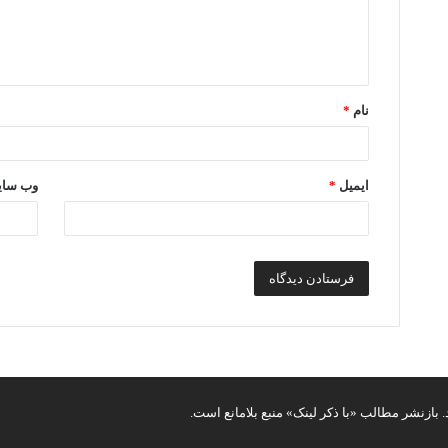
ا
ه
*
نام
*
ایمیل
*
وب‌ سا
بازنشر مطالب «با ذکر لینک» منبع بلامانع است.