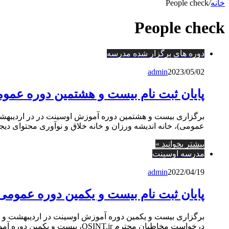
خانه
/
People check
People check
دوره های برگزار شده مدرسه
admin
2023/05/02
پایان ثبت نام بیست و هشتمین دوره عمومی 
عمومی)، خانه اندیشه ورزان و خانه خلاق و نوآوری محتوای دیج
بیشتر بخوانید »
مدرسه اوسینت
admin
2022/04/19
پایان ثبت نام بیست و یکمین دوره عمومی آ
درخواست مخاطبان محترم OSINT.ir، بیست و یکمین دوره آموزش اوسینت (OSINT)…