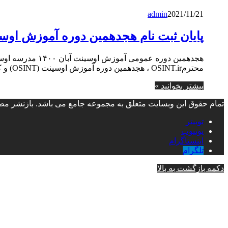
admin
2021/11/21
پایان ثبت نام هجدهمین دوره آموزش اوسینت 
هجدهمین دوره عم
محترمOSINT.ir ، هجدهمین دوره آموزش اوسینت (OSINT) و کارآگاهی در منابع باز (Open Source) را…
بیشتر بخوانید »
تمام حقوق این وبسایت متعلق به مجموعه جامع می باشد. بازنشر مطال
توییتر
یوتیوب
اینستاگرام
تلگرام
دکمه بازگشت به بالا