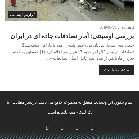
گزارش اوسینتی
2019/06/29
admin
بررسی اوسینتی؛ آمار تصادفات جاده ای در ایران
چندی پیش سردار هادیان فر، رئیس پلیس راهور ناجا، آمار کشته‌شدگان
تصادفات در سال 97 را در حدود 17 هزار نفر اعلام کرد!{1} همچنین به گفته
سردار هادیانفر، از میان سه عامل اصلی تصادفات –…
بیشتر بخوانید »
تمام حقوق این وبسایت متعلق به مجموعه جامع می باشد. بازنشر مطالب «با
ذکر لینک» منبع بلامانع است.
توییتر
یوتیوب
اینستاگرام
تلگرام