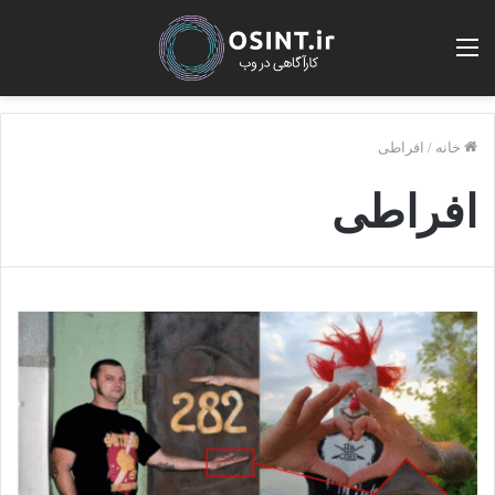
منو
خانه
/
افراطی
افراطی