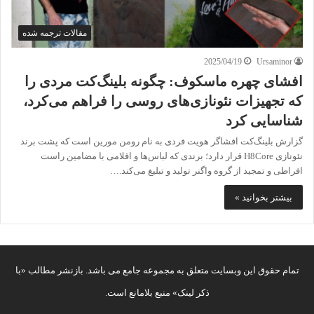
مقالات ترجمه شده
2025/04/19
Ursaminor
افشای چهره ماسکوف: چگونه بلینگ‌کت مردی را
که تجهیزات نئونازی‌های روسی را فراهم می‌کرد،
شناسایی کرد
گزارش بلینگ‌کت افشاگر هویت فردی به نام رومن مورین است که پشت برند
نئونازی H8Core قرار دارد؛ برندی که لباس‌ها و اقلامی با مضامین راست
افراطی و تمجید از گروه واگنر تولید و تبلیغ می‌کند.…
بیشتر بخوانید »
تمام حقوق این وبسایت متعلق به مجموعه جامع می باشد. بازنشر مطالب «با
ذکر لینک» منبع بلامانع است.