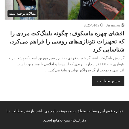
مقالات ترجمه شده
2025/04/19
Ursaminor
افشای چهره ماسکوف: چگونه بلینگ‌کت مردی را
که تجهیزات نئونازی‌های روسی را فراهم می‌کرد،
شناسایی کرد
گزارش بلینگ‌کت افشاگر هویت فردی به نام رومن مورین است که پشت برند
نئونازی H8Core قرار دارد؛ برندی که لباس‌ها و اقلامی با مضامین راست
افراطی و تمجید از گروه واگنر تولید و تبلیغ می‌کند.…
بیشتر بخوانید »
تمام حقوق این وبسایت متعلق به مجموعه جامع می باشد. بازنشر مطالب «با
ذکر لینک» منبع بلامانع است.