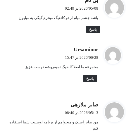
بی نام
ف
2026/05/08 در 02:49
ت
باشه چشم میام از تو کانفیگ میخرم گیگی یه میلیون
:
پاسخ
گ
Ursaminor
ف
2026/06/28 در 15:47
ت
مجموعه ما اصلا کانفیگ نمیفروشه دوست عزیز
:
پاسخ
گ
صابر ملازهی
ف
2026/05/13 در 08:40
ت
من صابر استک و میخواهم از برنامه اوسینت شما استفاده
:
کنم