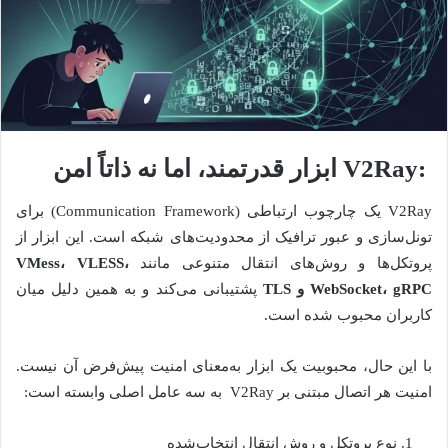
:V2Ray
ابزار قدرتمند، اما نه ذاتاً امن
V2Ray یک چارچوب ارتباطی (Communication Framework) برای
تونل‌سازی و عبور ترافیک از محدودیت‌های شبکه است. این ابزار از
پروتکل‌ها و روش‌های انتقال متنوعی مانند
،
VLESS
،
VMess
gRPC
،
WebSocket
و
TLS
پشتیبانی می‌کند و به همین دلیل میان
کاربران محبوب شده است.
با این حال، محبوبیت یک ابزار به‌معنای امنیت پیش‌فرض آن نیست.
امنیت هر اتصال مبتنی بر V2Ray به سه عامل اصلی وابسته است:
نوع پروتکل و روش انتقال انتخاب‌شده