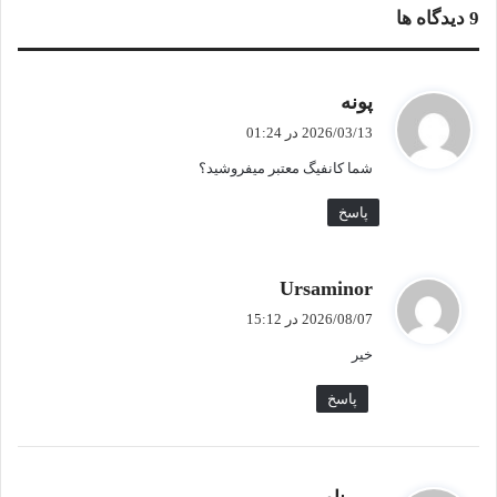
‫9 دیدگاه ها
گ
پونه
ف
2026/03/13 در 01:24
ت
شما کانفیگ معتبر میفروشید؟
:
پاسخ
گ
Ursaminor
ف
2026/08/07 در 15:12
ت
خیر
:
پاسخ
گ