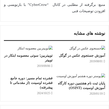
منبع: برگرفته از مطلبی در کانال “CyberCrow” با بازنویسی و
افزودن توضیحات فنی
نوشته های مشابه
آموزش جستجوی عکس در گوگل
توییتربین؛ سوتی معصومه ابتکار در
توییتر
2019/08/01
2019/09/06
فشرده تمام مسیر: دوره جامع
فشرده اوسینت (از مقدماتی تا
پایان ثبت نام هشتمین دوره کارگاه
پیشرفته)
آموزش اوسینت (OSINT)
2024/10/25
2020/01/19