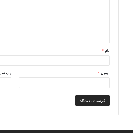
د
گ
ا
ه
*
نام
*
ایمیل
*
وب‌ سا